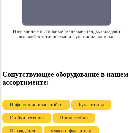
Изысканные и стильные тканевые стенды, обладают
высокой эстетичностью и функциональностью
Сопутствующее оборудование в нашем
Изысканные и стильные тканевые стенды,
ассортименте:
обладают высокой эстетичностью и
функциональностью
Информационные стойки
Буклетницы
Стойки ресепшн
Промостойки
Ограждения
Флаги и флагштоки