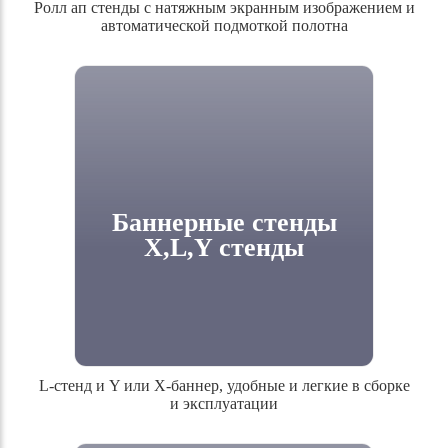
Ролл ап стенды с натяжным экранным изображением и
автоматической подмоткой полотна
Ролл ап стенды с натяжным экранным
изображением и автоматической подмоткой
полотна
Баннерные стенды
X,L,Y стенды
L-стенд и Y или X-баннер, удобные и легкие в сборке
и эксплуатации