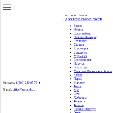
Ваш город:
Россия
Да, все верно
Выбрать другой
Россия
Ижевск
Екатеринбург
Нижний Новгород
Челябинск
Саратов
Красноярск
Краснодар
Мурманск
Северодвинск
Иркутск
Волгоград
Москва и Московская область
Казань
Пермь
Воронеж
Контакты:
8(800) 250 05 76
Томск
E-mail:
office@mstands.ru
Уфа
Сочи
Хабаровск
Тольятти
Тюмень
Санкт-Петербург
Омск