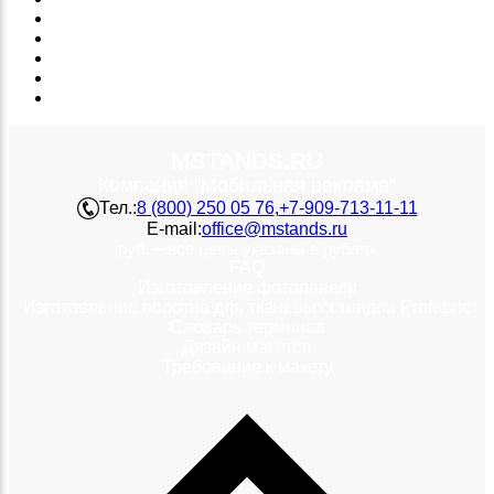
MSTANDS.RU
Компания "Мобильная реклама"
Тел.:
8 (800) 250 05 76
,
+7-909-713-11-11
E-mail:
office@mstands.ru
руб. – все цены указаны в рублях
FAQ
Изготовление фотопанели
Изготовление полотна для тканевых стендов Profabric
Словарь терминов
Дизайн макетов
Требование к макету