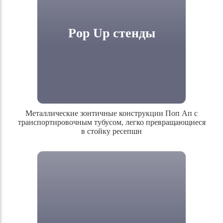
Красочные информационные стенды Press
Wall
Pop Up стенды
Металлические зонтичные конструкции Поп Ап с
транспортировочным тубусом, легко превращающиеся
в стойку ресепшн
Металлические зонтичные конструкции
Поп Ап с транспортировочным тубусом,
легко превращающиеся в стойку ресепшн