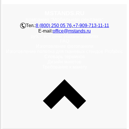
MSTANDS.RU
Компания "Мобильная реклама"
Тел.:
8 (800) 250 05 76
,
+7-909-713-11-11
E-mail:
office@mstands.ru
руб. – все цены указаны в рублях
FAQ
Изготовление фотопанели
Изготовление полотна для тканевых стендов Profabric
Словарь терминов
Дизайн макетов
Требование к макету