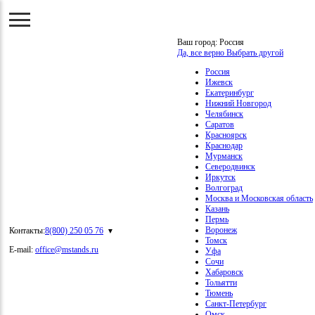
Ваш город:
Россия
Да, все верно
Выбрать другой
Россия
Ижевск
Екатеринбург
Нижний Новгород
Челябинск
Саратов
Красноярск
Краснодар
Мурманск
Северодвинск
Иркутск
Волгоград
Москва и Московская область
Казань
Пермь
Воронеж
Контакты:
8(800) 250 05 76
Томск
E-mail:
office@mstands.ru
Уфа
Сочи
Хабаровск
Тольятти
Тюмень
Санкт-Петербург
Омск