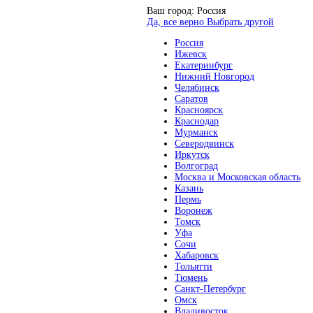
Ваш город:
Россия
Да, все верно
Выбрать другой
Россия
Ижевск
Екатеринбург
Нижний Новгород
Челябинск
Саратов
Красноярск
Краснодар
Мурманск
Северодвинск
Иркутск
Волгоград
Москва и Московская область
Казань
Пермь
Воронеж
Томск
Уфа
Сочи
Хабаровск
Тольятти
Тюмень
Санкт-Петербург
Омск
Владивосток