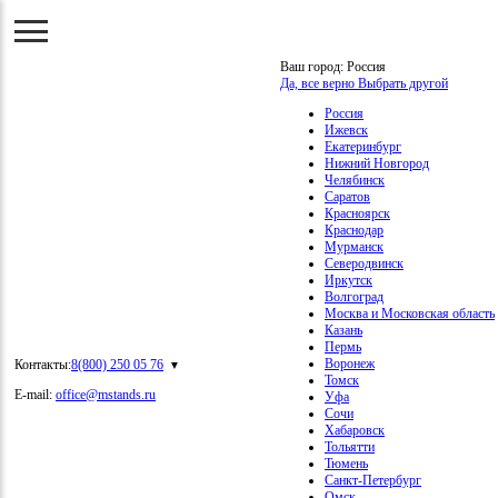
Ваш город:
Россия
Да, все верно
Выбрать другой
Россия
Ижевск
Екатеринбург
Нижний Новгород
Челябинск
Саратов
Красноярск
Краснодар
Мурманск
Северодвинск
Иркутск
Волгоград
Москва и Московская область
Казань
Пермь
Воронеж
Контакты:
8(800) 250 05 76
Томск
E-mail:
office@mstands.ru
Уфа
Сочи
Хабаровск
Тольятти
Тюмень
Санкт-Петербург
Омск