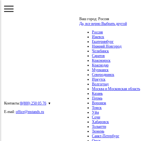
Ваш город:
Россия
Да, все верно
Выбрать другой
Россия
Ижевск
Екатеринбург
Нижний Новгород
Челябинск
Саратов
Красноярск
Краснодар
Мурманск
Северодвинск
Иркутск
Волгоград
Москва и Московская область
Казань
Пермь
Воронеж
Контакты:
8(800) 250 05 76
Томск
E-mail:
office@mstands.ru
Уфа
Сочи
Хабаровск
Тольятти
Тюмень
Санкт-Петербург
Омск