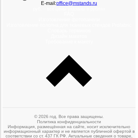
E-mail:
office@mstands.ru
руб. – все цены указаны в рублях
FAQ
Изготовление фотопанели
Изготовление полотна для тканевых стендов Profabric
Словарь терминов
Дизайн макетов
Требование к макету
© 2026 год. Все права защищены.
Политика конфиденциальности
Информация, размещённая на сайте, носит исключительно
информационный характер и не является публичной офертой в
соответствии со ст. 437 ГК РФ. Актуальные сведения о товаре,