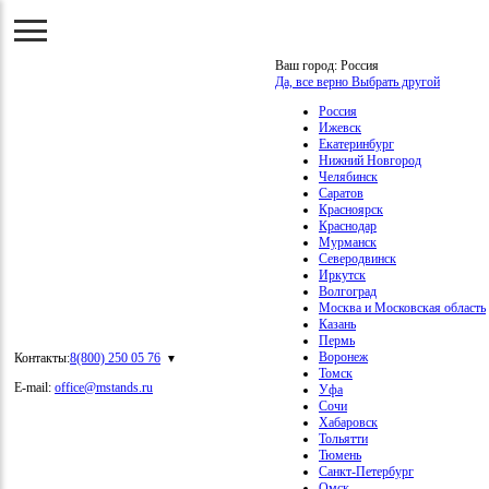
Ваш город:
Россия
Да, все верно
Выбрать другой
Россия
Ижевск
Екатеринбург
Нижний Новгород
Челябинск
Саратов
Красноярск
Краснодар
Мурманск
Северодвинск
Иркутск
Волгоград
Москва и Московская область
Казань
Пермь
Воронеж
Контакты:
8(800) 250 05 76
Томск
E-mail:
office@mstands.ru
Уфа
Сочи
Хабаровск
Тольятти
Тюмень
Санкт-Петербург
Омск