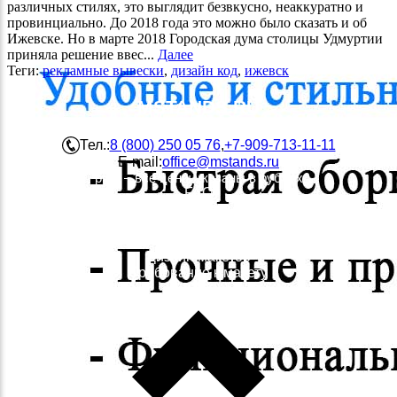
различных стилях, это выглядит безвкусно, неаккуратно и
провинциально. До 2018 года это можно было сказать и об
Ижевске. Но в марте 2018 Городская дума столицы Удмуртии
приняла решение ввес...
Далее
Теги:
рекламные вывески
,
дизайн код
,
ижевск
MSTANDS.RU
Компания "Мобильная реклама"
Тел.:
8 (800) 250 05 76
,
+7-909-713-11-11
E-mail:
office@mstands.ru
руб. – все цены указаны в рублях
FAQ
Изготовление фотопанели
Изготовление полотна для тканевых стендов Profabric
Словарь терминов
Дизайн макетов
Требование к макету