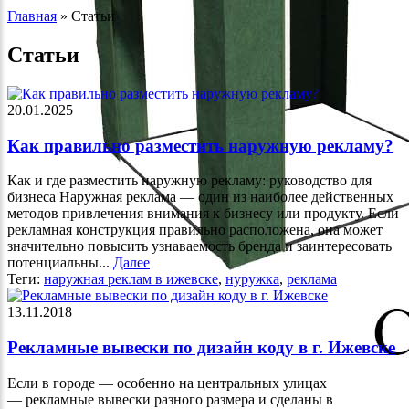
Главная
»
Статьи
Статьи
20.01.2025
Как правильно разместить наружную рекламу?
Как и где разместить наружную рекламу: руководство для
бизнеса Наружная реклама — один из наиболее действенных
методов привлечения внимания к бизнесу или продукту. Если
рекламная конструкция правильно расположена, она может
значительно повысить узнаваемость бренда и заинтересовать
потенциальны...
Далее
Теги:
наружная реклам в ижевске
,
нуружка
,
реклама
13.11.2018
Рекламные вывески по дизайн коду в г. Ижевске
Если в городе — особенно на центральных улицах
— рекламные вывески разного размера и сделаны в