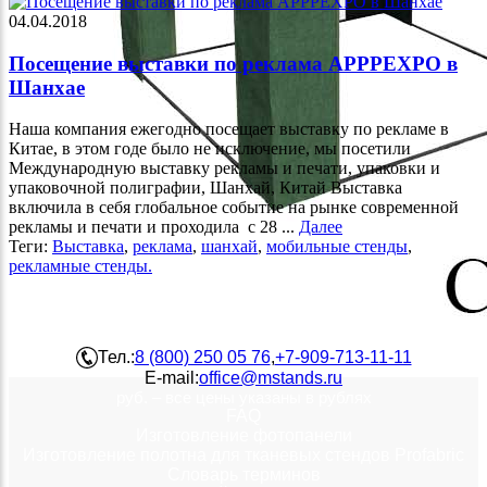
04.04.2018
Посещение выставки по реклама APPPEXPO в
Шанхае
Наша компания ежегодно посещает выставку по рекламе в
Китае, в этом годе было не исключение, мы посетили
Международную выставку рекламы и печати, упаковки и
упаковочной полиграфии, Шанхай, Китай Выставка
включила в себя глобальное событие на рынке современной
рекламы и печати и проходила с 28 ...
Далее
Теги:
Выставка
,
реклама
,
шанхай
,
мобильные стенды
,
рекламные стенды.
MSTANDS.RU
Компания "Мобильная реклама"
Тел.:
8 (800) 250 05 76
,
+7-909-713-11-11
E-mail:
office@mstands.ru
руб. – все цены указаны в рублях
FAQ
Изготовление фотопанели
Изготовление полотна для тканевых стендов Profabric
Словарь терминов