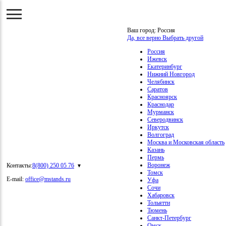
Ваш город:
Россия
Да, все верно
Выбрать другой
Россия
Ижевск
Екатеринбург
Нижний Новгород
Челябинск
Саратов
Красноярск
Краснодар
Мурманск
Северодвинск
Иркутск
Волгоград
Москва и Московская область
Казань
Пермь
Воронеж
Контакты:
8(800) 250 05 76
Томск
E-mail:
office@mstands.ru
Уфа
Сочи
Хабаровск
Тольятти
Тюмень
Санкт-Петербург
Омск