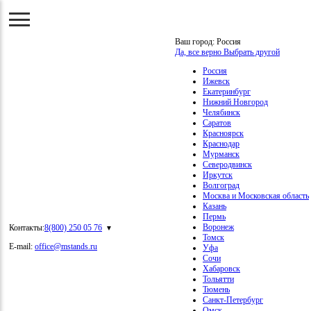
Ваш город:
Россия
Да, все верно
Выбрать другой
Россия
Ижевск
Екатеринбург
Нижний Новгород
Челябинск
Саратов
Красноярск
Краснодар
Мурманск
Северодвинск
Иркутск
Волгоград
Москва и Московская область
Казань
Пермь
Воронеж
Контакты:
8(800) 250 05 76
Томск
E-mail:
office@mstands.ru
Уфа
Сочи
Хабаровск
Тольятти
Тюмень
Санкт-Петербург
Омск