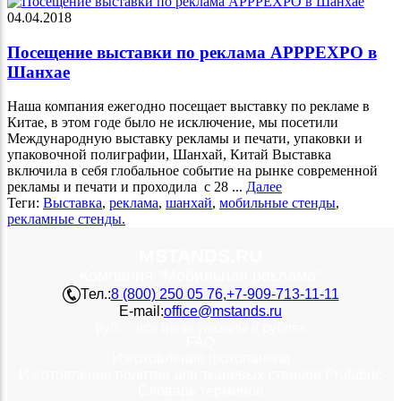
04.04.2018
Посещение выставки по реклама APPPEXPO в
Шанхае
Наша компания ежегодно посещает выставку по рекламе в
Китае, в этом годе было не исключение, мы посетили
Международную выставку рекламы и печати, упаковки и
упаковочной полиграфии, Шанхай, Китай Выставка
включила в себя глобальное событие на рынке современной
рекламы и печати и проходила с 28 ...
Далее
Теги:
Выставка
,
реклама
,
шанхай
,
мобильные стенды
,
рекламные стенды.
MSTANDS.RU
Компания "Мобильная реклама"
Тел.:
8 (800) 250 05 76
,
+7-909-713-11-11
E-mail:
office@mstands.ru
руб. – все цены указаны в рублях
FAQ
Изготовление фотопанели
Изготовление полотна для тканевых стендов Profabric
Словарь терминов