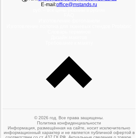
E-mail:
office@mstands.ru
руб. – все цены указаны в рублях
FAQ
Изготовление фотопанели
Изготовление полотна для тканевых стендов Profabric
Словарь терминов
Дизайн макетов
Требование к макету
© 2026 год. Все права защищены.
Политика конфиденциальности
Информация, размещённая на сайте, носит исключительно
информационный характер и не является публичной офертой в
соответствии со ст. 437 ГК РФ. Актуальные сведения о товаре,