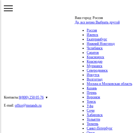
Ваш город:
Россия
Да, все верно
Выбрать другой
Россия
Ижевск
Екатеринбург
Нижний Новгород
Челябинск
Саратов
Красноярск
Краснодар
Мурманск
Северодвинск
Иркутск
Волгоград
Москва и Московская область
Казань
Пермь
Воронеж
Контакты:
8(800) 250 05 76
Томск
E-mail:
office@mstands.ru
Уфа
Сочи
Хабаровск
Тольятти
Тюмень
Санкт-Петербург
Омск