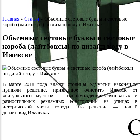
Главная
»
Статьи
»
Объемные световые буквы и световые
короба (лайтбоксы) по дизайн коду в Ижевске
Объемные световые буквы и световые
короба (лайтбоксы) по дизайн коду в
Ижевске
В марте 2018 года власти столицы Удмуртии наконец-то
приняли решение, призванное очистить Ижевск от
«визуального мусора» — нагромождения аляповатых и
разностильных рекламных конструкций на улицах в
исторической части города. Это решение — новый
дизайн
код Ижевска.