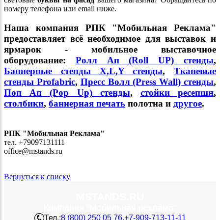
номеру телефона или email ниже.
Наша компания РПК "Мобильная Реклама"
предоставляет всё необходимое для выставок и
ярмарок - мобильное выставочное
оборудование:
Ролл Ап (Roll UP) стенды
,
Баннерные стенды X,L,Y стенды
,
Тканевые
стенды Profabric
,
Пресс Волл (Press Wall) стенды
,
Поп Ап (Pop Up) стенды
,
стойки ресепшн
,
столбики
,
баннерная печать
полотна и
другое
.
РПК "Мобильная Реклама"
тел. +79097131111
office@mstands.ru
Вернуться к списку
MSTANDS.RU
Компания "Мобильная реклама"
Тел.:
8 (800) 250 05 76
,
+7-909-713-11-11