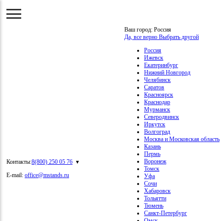
Ваш город:
Россия
Да, все верно
Выбрать другой
Россия
Ижевск
Екатеринбург
Нижний Новгород
Челябинск
Саратов
Красноярск
Краснодар
Мурманск
Северодвинск
Иркутск
Волгоград
Москва и Московская область
Казань
Пермь
Воронеж
Контакты:
8(800) 250 05 76
Томск
E-mail:
office@mstands.ru
Уфа
Сочи
Хабаровск
Тольятти
Тюмень
Санкт-Петербург
Омск