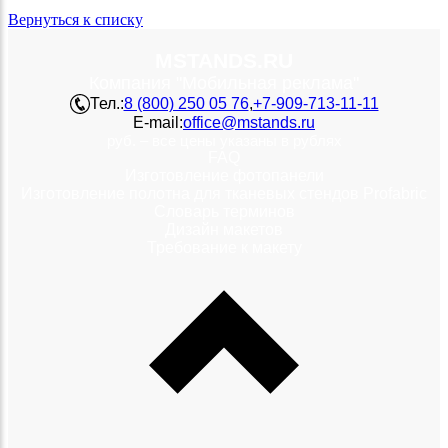
Вернуться к списку
MSTANDS.RU
Компания "Мобильная реклама"
Тел.:
8 (800) 250 05 76
,
+7-909-713-11-11
E-mail:
office@mstands.ru
руб. – все цены указаны в рублях
FAQ
Изготовление фотопанели
Изготовление полотна для тканевых стендов Profabric
Словарь терминов
Дизайн макетов
Требование к макету