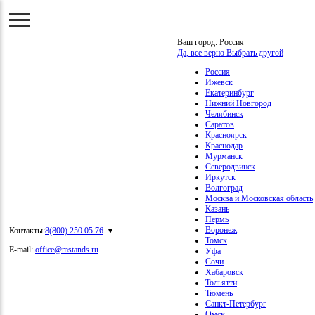
Ваш город:
Россия
Да, все верно
Выбрать другой
Россия
Ижевск
Екатеринбург
Нижний Новгород
Челябинск
Саратов
Красноярск
Краснодар
Мурманск
Северодвинск
Иркутск
Волгоград
Москва и Московская область
Казань
Пермь
Воронеж
Контакты:
8(800) 250 05 76
Томск
E-mail:
office@mstands.ru
Уфа
Сочи
Хабаровск
Тольятти
Тюмень
Санкт-Петербург
Омск