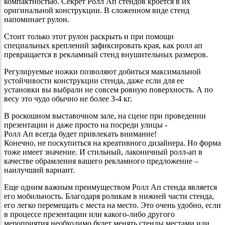
компактностью. Секрет Ролл Ап стендов кроется в их
оригинальной конструкции. В сложенном виде стенд
напоминает рулон.
Стоит только этот рулон раскрыть и при помощи
специальных креплений зафиксировать края, как ролл ап
превращается в рекламный стенд внушительных размеров.
Регулируемые ножки позволяют добиться максимальной
устойчивости конструкции стенда, даже если для ее
установки вы выбрали не совсем ровную поверхность. А по
весу это чудо обычно не более 3-4 кг.
В роскошном выставочном зале, на сцене при проведении
презентации и даже просто на посреди улицы -
Ролл Ап всегда будет привлекать внимание!
Конечно, не поскупиться на креативного дизайнера. Но форма
тоже имеет значение. И стильный, лаконичный ролл-ап в
качестве обрамления вашего рекламного предложение –
наилучший вариант.
Еще одним важным преимуществом Ролл Ап стенда является
его мобильность. Благодаря роликам в нижней части стенда,
его легко перемещать с места на место. Это очень удобно, если
в процессе презентации или какого-либо другого
мероприятия необходимо будет менять стенды местами или