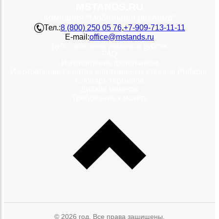
MSTANDS.RU
Компания "Мобильная реклама"
Тел.:
8 (800) 250 05 76
,
+7-909-713-11-11
E-mail:
office@mstands.ru
руб. – все цены указаны в рублях
FAQ
Изготовление фотопанели
Изготовление полотна для тканевых стендов Profabric
Словарь терминов
Дизайн макетов
Требование к макету
© 2026 год. Все права защищены.